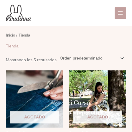
Ir
Main
al
Menu
contenido
Inicio
/ Tienda
Tienda
Mostrando los 5 resultados
AGOTADO
AGOTADO